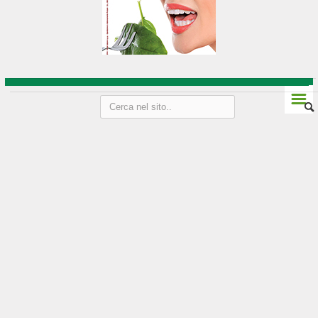
Vini Friuli-Venezia Giulia
Strada del vino e sapori
Liguria
☰
Genova
Imperia
La Spezia
Le Cinque Terre
Savona
Vini della Liguria
Lombardia