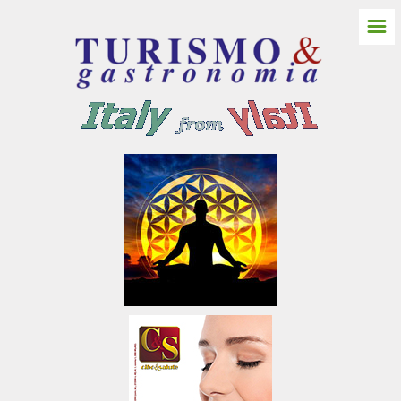
☰
HOME
ITALIA NORD
Friuli Venezia Giulia
Gorizia
Castello Spessa
Pordenone
Trieste
Udine
Aquileia