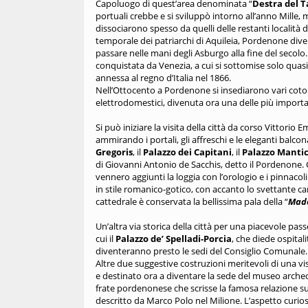
Capoluogo di quest’area denominata “
Destra del 
portuali crebbe e si sviluppò intorno all’anno Mille,
dissociarono spesso da quelli delle restanti località 
temporale dei patriarchi di Aquileia, Pordenone div
passare nelle mani degli Asburgo alla fine del secolo.
conquistata da Venezia, a cui si sottomise solo quas
annessa al regno d’Italia nel 1866.
Nell’Ottocento a Pordenone si insediarono vari coton
elettrodomestici, divenuta ora una delle più import
Si può iniziare la visita della città da corso Vittorio 
ammirando i portali, gli affreschi e le eleganti balconat
Gregoris
, il
Palazzo dei Capitani
, il
Palazzo Manti
di Giovanni Antonio de Sacchis, detto il Pordenone. 
vennero aggiunti la loggia con l’orologio e i pinnaco
in stile romanico-gotico, con accanto lo svettante camp
cattedrale è conservata la bellissima pala della “
Mado
Un’altra via storica della città per una piacevole pass
cui il
Palazzo de’ Spelladi-Porcia
, che diede ospitali
diventeranno presto le sedi del Consiglio Comunale.
Altre due suggestive costruzioni meritevoli di una vis
e destinato ora a diventare la sede del museo archeo
frate pordenonese che scrisse la famosa relazione sul
descritto da Marco Polo nel Milione. L’aspetto curioso