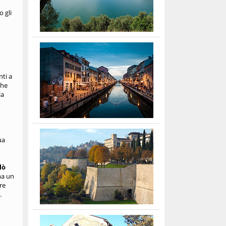
 gli
ti a
che
la
ua
lò
ma un
re
.