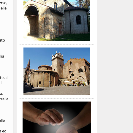
erse,
delle
n
sto
lia
te al
l
a.
tre la
lle
e ed