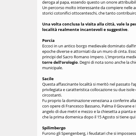
deroga al papa, essendo questo un onore attribuibil
Un percorso molto interessante da compiere nelle aree
storici cotonifici ottocenteschi, che tanto contribui
Una volta conclusa la visita alla città, vale la 
località realmente incantevoli e suggestive
.
Porcia
Eccoci in un antico borgo medievale dominato dall’i
epoche diverse e attorniati da un muro di cinta. Ess
principi del Sacro Romano Impero. L’impronta medievale
torre dell’orologio
. Degni di nota sono anche la chie
municipale.
Sacile
Questa affascinante località si meritò nel passato l’ap
privilegiata e caratteristica collocazione su due isole
circostanti.
Fu proprio la dominazione veneziana a conferire alla c
con opere di Francesco Bassano, Palma il Giovane e P
angelo di due metri e mezzo e la chiesetta a pianta 
che la prima domenica dopo il 15 Agosto si tiene qui 
Spilimbergo
Furono gli Spengenberg, i feudatari che si impossessa