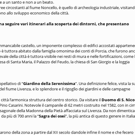
e a un santo e non a un beato.
 circostanti al fiume Noncello, è quello di archeologia industriale, visitando
rono allo sviluppo economico della città.
pena seguire vari itinerari alla scoperta dei dintorni, che presentano
mmancabile castello, un imponente complesso di edifici accostati appartenen
o è tuttora abitato dalla famiglia omonima dei conti di Porcia, che furono an
 della città è tuttora visibile nei resti di mura e nelle fortificazioni, come 
sa di Santa Maria, il Palazzo del Feudo, la chiesa di San Giorgio e la loggia
pellativo di “
Giardino della Serenissima
”. Una definizione felice, vista la s
 del fiume Livenza, e lo splendore e il rigoglìo dei giardini e delle campagne
ittà l’armonica struttura del centro storico. Da visitare il
Duomo di S. Nico
ino Casarini. Notevole il campanile di 62 metri costruito nel 1582, con in ci
esagonale della Madonna della Pietà affacciata sul Livenza. Da non dimentica
da più di 700 anni la “
Sagra dei osei
”, la più antica di questo genere in Italia
rono della zona a partire dal XII secolo dandole infine il nome e che fecero