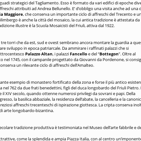
guadi strategici del Tagliamento. Esso è formato da vari edifici di epoche div
 affreschi attribuiti ad Andrea Bellunello. E’ d’obbligo una visita anche ad una 
ia Maggiore
, che conserva un importante ciclo di affreschi del Trecento e u
imbergo è anche la città del mosaico, la cui antica tradizione è attestata da
adizione illustre è la Scuola Mosaicisti del Friuli, attiva dal 1922.
tre torri che da est, sud e ovest sembrano ancora montare la guardia a que
re sviluppo in epoca patriarcale. Da ammirare i raffinati palazzi che si
uattrocentesco
Palazzo Altan
, i palazzi
Fancello
e del “
Bottegon
”. Oltre al
ito nel 1745, con il campanile progettato da Giovanni da Pordenone, si consig
conserva un rilevante ciclo di affreschi dell’Amalteo.
evante esempio di monastero fortificato della zona e forse il più antico esisten
ta nel 762 da due frati benedettini, figli del duca longobardo del Friuli Pietro. I
I e il XIV secolo, quando ottenne numerosi privilegi da sovrani e papi. Della
resso, la basilica abbaziale, la residenza dell’abate, la cancelleria e la canonic
preziosi affreschi trecenteschi di ispirazione giottesca. La cripta conserva inol
 di arte longobardo-bizantina.
 secolare tradizione produttiva è testimoniata nel Museo dell’arte fabbrile e de
trattive, come la splendida e ampia Piazza Italia, con al centro un’imponent