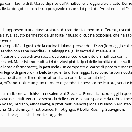
g
o con il leone di S. Marco dipinto dall’Amalteo, e la loggia a tre arcate. Da n
 stile tardo-gotico, con il suo pregevole rosone, i dipinti dell’Amalteo e del Fis
i rappresenta una riuscita sintesi di tradizioni alimentari differenti, tra cui
a slava, il tutto permeato da un forte influsso di cucina popolare, che ha sa
povere.
a semplicità e il gusto della cucina friulana, provando il
frico
(formaggio cott
servito con rape inacidite), la selvaggina, gli insaccati di maiale, e la
del Natisone a base di uva secca, uva passa, cedro candito e innaffiata con la
rsioni. Ma esistono molti altri deliziosi piatti, tipici delle località e delle valli
ollente e fermentate), la
petuccia
(un composto di carne di pecora e manz
n legno di ginepro); la
balota
(polenta di formaggio fuso condita con ricott
salame di carne di montone affumicato con erbe aromatiche).
a, offrono inoltre un gran numero di gamberi e pesci come le trote, servite i
a tradizione antichissima risalente ai Greci e ai Romani; ancora oggi in que
rave del Friuli. Per cui, a seconda delle ricette, si può spaziare da robusti ros
Rosso, Terrano, Pinot Nero), a profumati bianchi (Tocai Friulano, Verduzzo
na, Chardonnay, Pinot bianco, Pinot grigio, Ribolla, Riesling, Sauvignon,
lut, sciaglin, piculit neri e forgiarin.