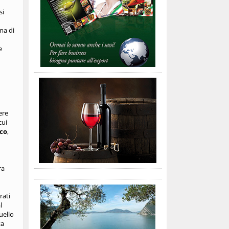
si
ma di
e
ere
cui
co
,
ra
rati
l
uello
ta