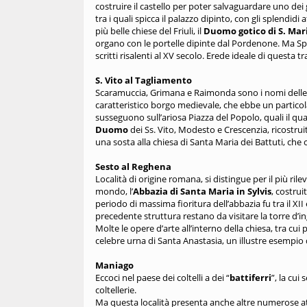
costruire il castello per poter salvaguardare uno dei 
tra i quali spicca il palazzo dipinto, con gli splendidi
più belle chiese del Friuli, il
Duomo gotico di S. Mar
organo con le portelle dipinte dal Pordenone. Ma Spil
scritti risalenti al XV secolo. Erede ideale di questa tr
S. Vito al Tagliamento
Scaramuccia, Grimana e Raimonda sono i nomi delle 
caratteristico borgo medievale, che ebbe un particola
susseguono sull’ariosa Piazza del Popolo, quali il q
Duomo
dei Ss. Vito, Modesto e Crescenzia, ricostru
una sosta alla chiesa di Santa Maria dei Battuti, che 
Sesto al Reghena
Località di origine romana, si distingue per il più ril
mondo, l’
Abbazia di Santa Maria in Sylvis
, costrui
periodo di massima fioritura dell’abbazia fu tra il XI
precedente struttura restano da visitare la torre d’ing
Molte le opere d’arte all’interno della chiesa, tra cui 
celebre urna di Santa Anastasia, un illustre esempio
Maniago
Eccoci nel paese dei coltelli a dei “
battiferri
”, la cui
coltellerie.
Ma questa località presenta anche altre numerose at