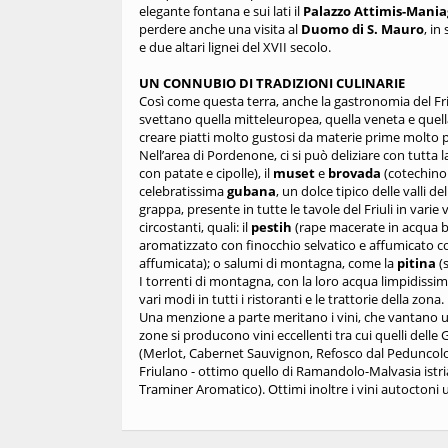
elegante fontana e sui lati il
Palazzo Attimis-Mania
perdere anche una visita al
Duomo di S. Mauro
, in
e due altari lignei del XVII secolo.
UN CONNUBIO DI TRADIZIONI CULINARIE
Così come questa terra, anche la gastronomia del Friul
svettano quella mitteleuropea, quella veneta e quell
creare piatti molto gustosi da materie prime molto 
Nell’area di Pordenone, ci si può deliziare con tutta l
con patate e cipolle), il
muset
e
brovada
(cotechino 
celebratissima
gubana
, un dolce tipico delle valli 
grappa, presente in tutte le tavole del Friuli in varie ve
circostanti, quali: il
pestih
(rape macerate in acqua b
aromatizzato con finocchio selvatico e affumicato co
affumicata); o salumi di montagna, come la
pitina
(
I torrenti di montagna, con la loro acqua limpidissim
vari modi in tutti i ristoranti e le trattorie della zona.
Una menzione a parte meritano i vini, che vantano un
zone si producono vini eccellenti tra cui quelli delle G
(Merlot, Cabernet Sauvignon, Refosco dal Peduncolo 
Friulano - ottimo quello di Ramandolo-Malvasia istria
Traminer Aromatico). Ottimi inoltre i vini autoctoni uce