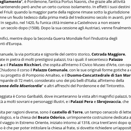
Tagliamento
”, è Pordenone, l’antica Portus Naonis, che grazie alle attività
 mantenendo però anche un certo curioso isolamento. In effetti i suoi destini 
del Friuli: quando la maggior parte della regione rimase sotto la giurisdizione
enne un feudo tedesco dalla prima metà del tredicesimo secolo in avanti, pri
 In seguito, nel 1420, fu l’unica città insieme a Castelnovo a non essere
i un secolo dopo (1508). Dopo la sua cessione agli Austriaci, venne finalment
ifici, mentre dopo la Seconda Guerra Mondiale fiorì l’industria degli
anti d’Europa.
Emanuele, la via porticata e signorile del centro storico,
Cotrada Maggiore
,
e in pietra di molti prestigiosi palazzi, tra i quali: il seicentesco
Palazzo
ca
e il
Palazzo Ricchieri
, che ospita all’interno il Civico Museo d’Arte, con op
Chiudono il corso il
Palazzo Comunale
, con le sue originali forme gotiche a 
li su progetto di Pomponio Amalteo, e il
Duomo-Concattedrale di San Mar
anile di 72 metri, considerato uno dei più belli d’Italia; all’interno della
nna della Misericordia
” e altri affreschi del Pordenone e del Tintoretto.
eggiata è Corso Garibaldi, dove incanteranno la vista altri magnifici palazzi, t
tà a molti sovrani e personaggi illustri, e i
Palazzi Pera
e
Sbrojovaccia
, che
ita per ragioni diverse, sono il
castello di Torre
, un tempo cenacolo di lette
logico, e la chiesa del
Beato Odorico
, un’imponente costruzione dedicata a
 viaggio in Estremo Oriente, iniziato intorno al 1318, circa trent’anni dopo q
 è che per poter intitolare la chiesa al frate, si dovette richiedere un’apposi