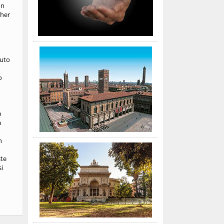
on
cher
puto
o
o
a
n
ste
si