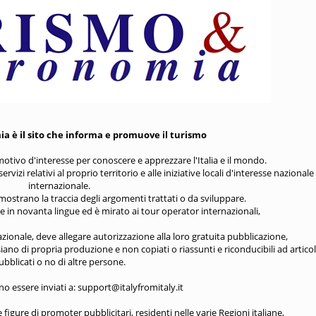
 è il sito che informa e promuove il turismo
otivo d'interesse per conoscere e apprezzare l'Italia e il mondo.
vizi relativi al proprio territorio e alle iniziative locali d'interesse nazionale
internazionale.
to mostrano la traccia degli argomenti trattati o da sviluppare.
 in novanta lingue ed è mirato ai tour operator internazionali,
azionale, deve allegare autorizzazione alla loro gratuita pubblicazione,
e siano di propria produzione e non copiati o riassunti e riconducibili ad articol
ubblicati o no di altre persone.
no essere inviati a: support@italyfromitaly.it
figure di promoter pubblicitari, residenti nelle varie Regioni italiane,