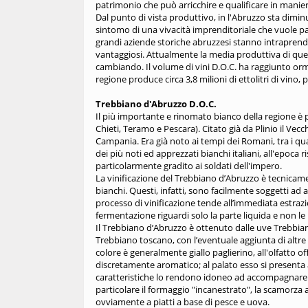
patrimonio che può arricchire e qualificare in manier
Dal punto di vista produttivo, in l'Abruzzo sta dimin
sintomo di una vivacità imprenditoriale che vuole pas
grandi aziende storiche abruzzesi stanno intraprend
vantaggiosi. Attualmente la media produttiva di que
cambiando. Il volume di vini D.O.C. ha raggiunto ormai 
regione produce circa 3,8 milioni di ettolitri di vino,
Trebbiano d'Abruzzo D.O.C.
Il più importante e rinomato bianco della regione è p
Chieti, Teramo e Pescara). Citato già da Plinio il Vec
Campania. Era già noto ai tempi dei Romani, tra i q
dei più noti ed apprezzati bianchi italiani, all'epoca
particolarmente gradito ai soldati dell'impero.
La vinificazione del Trebbiano d’Abruzzo è tecnicame
bianchi. Questi, infatti, sono facilmente soggetti ad
processo di vinificazione tende all’immediata estrazi
fermentazione riguardi solo la parte liquida e non le
Il Trebbiano d’Abruzzo è ottenuto dalle uve Trebb
Trebbiano toscano, con l’eventuale aggiunta di altre
colore è generalmente giallo paglierino, all'olfatto 
discretamente aromatico; al palato esso si presenta 
caratteristiche lo rendono idoneo ad accompagnare i g
particolare il formaggio "incanestrato", la scamorza a
ovviamente a piatti a base di pesce e uova.