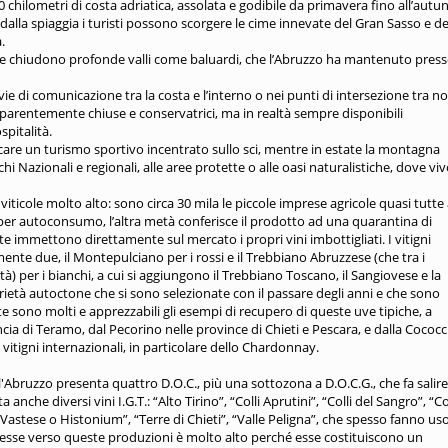
0 chilometri di costa adriatica, assolata e godibile da primavera fino all’autu
dalla spiaggia i turisti possono scorgere le cime innevate del Gran Sasso e de
.
 - che chiudono profonde valli come baluardi, che l’Abruzzo ha mantenuto pres
 vie di comunicazione tra la costa e l’interno o nei punti di intersezione tra n
apparentemente chiuse e conservatrici, ma in realtà sempre disponibili
spitalità.
are un turismo sportivo incentrato sullo sci, mentre in estate la montagna
hi Nazionali e regionali, alle aree protette o alle oasi naturalistiche, dove vi
iticole molto alto: sono circa 30 mila le piccole imprese agricole quasi tutte
per autoconsumo, l’altra metà conferisce il prodotto ad una quarantina di
te immettono direttamente sul mercato i propri vini imbottigliati. I vitigni
nte due, il Montepulciano per i rossi e il Trebbiano Abruzzese (che tra i
tà) per i bianchi, a cui si aggiungono il Trebbiano Toscano, il Sangiovese e la
arietà autoctone che si sono selezionate con il passare degli anni e che sono
nte sono molti e apprezzabili gli esempi di recupero di queste uve tipiche, a
ia di Teramo, dal Pecorino nelle province di Chieti e Pescara, e dalla Cococc
 vitigni internazionali, in particolare dello Chardonnay.
'Abruzzo presenta quattro D.O.C., più una sottozona a D.O.C.G., che fa salire
 anche diversi vini I.G.T.: “Alto Tirino”, “Colli Aprutini”, “Colli del Sangro”, “Co
l Vastese o Histonium”, “Terre di Chieti”, “Valle Peligna”, che spesso fanno us
esse verso queste produzioni è molto alto perché esse costituiscono un