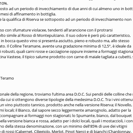
 10%.
posto ad un periodo di invecchiamento di due anni di cui almeno uno in botti
 mesi di affinamento in bottiglia.
 la qualifica di Riserva se sottoposto ad un periodo di invecchiamento non
nso con sfumature violacee, tendenti all'arancione con il protrarsi
to simile al Rosso di Montepulciano. Il suo odore è però più caratteristico,
in bocca questo vino si presenta asciutto, pieno e robusto ma, allo stesso
to. Il Colline Teramane, avente una gradazione minima di 12,5°, è ideale da
 robusti, quali carni rosse e cacciagione oppure insieme a formaggi stagionat
ina Vastese, il tipico salume prodotto con carne di maiale tagliata a cubetti, 
 e Teramo
onale della regione, troviamo l’ultima area D.O.C. Sui pendii delle colline che
e da cui si ottengono diverse tipologie della medesima D.O.C. Tra i vini ottenu
un vino piuttosto tannico, prodotto anche nella versione Riserva; il Novello,
mi locali; il Bianco, dal sapore secco leggermente amarognolo, adatto per la
a accompagnare ai formaggi non stagionati; lo Spumante, bianco, dal bouquet
lla versione bianca e rossa, adatto per i dolci locali, quali i mostaccioli, i con
erno della stessa denominazione, con un minimo dell'85% di uve dei vitigni
 di rossi (Cabernet, Ciliegiolo, Merlot, Pinot Nero) e di bianchi (Chardonnay,