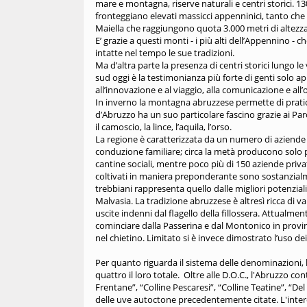
mare e montagna, riserve naturali e centri storici. 13
fronteggiano elevati massicci appenninici, tanto che 
Maiella che raggiungono quota 3.000 metri di altezza
E’ grazie a questi monti - i più alti dell’Appennino
intatte nel tempo le sue tradizioni.
Ma d’altra parte la presenza di centri storici lungo le
sud oggi è la testimonianza più forte di genti solo 
all’innovazione e al viaggio, alla comunicazione e all’o
In inverno la montagna abruzzese permette di pratic
d’Abruzzo ha un suo particolare fascino grazie ai Parc
il camoscio, la lince, l’aquila, l’orso.
La regione è caratterizzata da un numero di aziende v
conduzione familiare; circa la metà producono solo 
cantine sociali, mentre poco più di 150 aziende priva
coltivati in maniera preponderante sono sostanzialme
trebbiani rappresenta quello dalle migliori potenziali
Malvasia. La tradizione abruzzese è altresì ricca di v
uscite indenni dal flagello della fillossera. Attualme
cominciare dalla Passerina e dal Montonico in provinc
nel chietino. Limitato si è invece dimostrato l’uso dei
Per quanto riguarda il sistema delle denominazioni, l
quattro il loro totale. Oltre alle D.O.C., l'Abruzzo conta
Frentane”, “Colline Pescaresi”, “Colline Teatine”, “De
delle uve autoctone precedentemente citate. L'inter