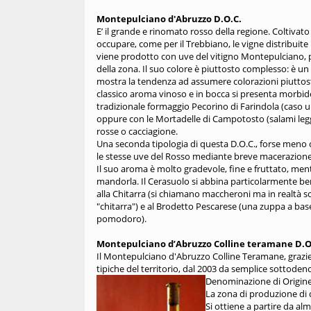
Montepulciano d'Abruzzo D.O.C.
E’ il grande e rinomato rosso della regione. Coltivat
occupare, come per il Trebbiano, le vigne distribuite i
viene prodotto con uve del vitigno Montepulciano, 
della zona. Il suo colore è piuttosto complesso: è 
mostra la tendenza ad assumere colorazioni piuttosto
classico aroma vinoso e in bocca si presenta morbid
tradizionale formaggio Pecorino di Farindola (caso uni
oppure con le Mortadelle di Campotosto (salami legge
rosse o cacciagione.
Una seconda tipologia di questa D.O.C., forse meno 
le stesse uve del Rosso mediante breve macerazione t
Il suo aroma è molto gradevole, fine e fruttato, men
mandorla. Il Cerasuolo si abbina particolarmente bene
alla Chitarra (si chiamano maccheroni ma in realtà
"chitarra") e al Brodetto Pescarese (una zuppa a bas
pomodoro).
Montepulciano d’Abruzzo Colline teramane D.O
Il Montepulciano d'Abruzzo Colline Teramane, grazie 
tipiche del territorio, dal 2003 da semplice sottode
Denominazione di Origine
La zona di produzione di q
Si ottiene a partire da a