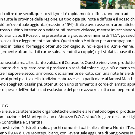
o da oltre due secoli, questo vitigno si è rapidamente diffuso, andando ad
n tutte le province della regione. La tipologia più nota e diffusa è il Rosso c
più un'eventuale aggiunta (massimo 15%) di altre uve rosse non aromatiche
un rosso rubino intenso con evidenti sfumature violacee, mentre invecchiando
 aranciate. Il Rosso, che presenta una gradazione minima di 11,5°, possiede
o, asciutto e leggermente tannico. Questo vino è ottimo per accompagnare i
co in Italia di formaggio ottenuto con caglio suino) e quelli di Atri e Penne,
rmente affumicati di carne suina, venduti a coppie) e gli stufati a base di c
conosciuta ma altrettanto valida, è il Cerasuolo. Questo vino viene prodott
anto che in questo caso si produce un rosé dal color ciliegia più o meno ca
tre il sapore è secco, armonico, decisamente delicato, con una nota finale di
 ai primi piatti a della tradizione abruzzese, in particolare ai famosi Macch
 sono spaghetti casalinghi, ottenuti con uno strumento a corde chiamato ap
e di pesce dell'Adriatico ad esclusione del pesce azzurro, cotto con peperoni
.C.G
.
alle sue caratteristiche organolettiche uniche e alle metodologie di produz
nominazione del Montepulciano d'Abruzzo D.O.C. si può fregiare della prestig
 Controllata e
Garantita.
uesto vino è ristretta solo a pochi comuni situati sulle colline a Nord di Te
lmeno il 90% di uve Montepulciano, con l'eventuale aggiunta di Sangiovese in