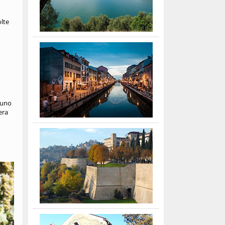
olte
 uno
era