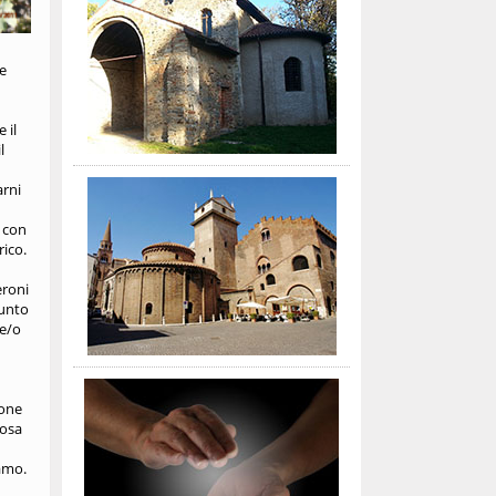
he
 il
l
arni
o con
rico.
eroni
punto
 e/o
ione
iosa
ramo.