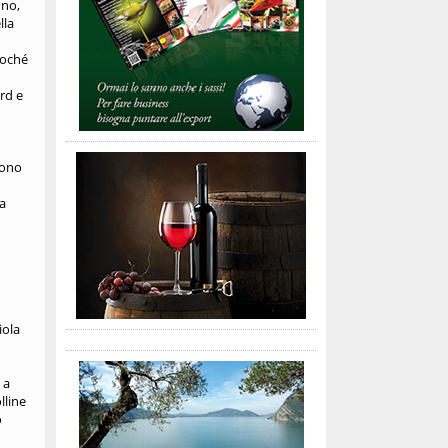
nno,
lla
soché
ord e
vono
 a
iola
 a
lline
o