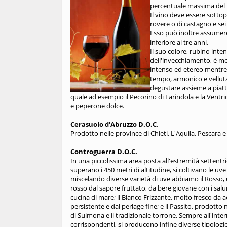
percentuale massima del
Il vino deve essere sotto
rovere o di castagno e sei
Esso può inoltre assumere
inferiore ai tre anni.
Il suo colore, rubino inte
dell'invecchiamento, è mol
intenso ed etereo mentre 
tempo, armonico e velluta
degustare assieme a piatti
quale ad esempio il Pecorino di Farindola e la Ventric
e peperone dolce.
Cerasuolo d'Abruzzo D.O.C
.
Prodotto nelle province di Chieti, L'Aquila, Pescara
Controguerra D.O.C.
In una piccolissima area posta all'estremità settentri
superano i 450 metri di altitudine, si coltivano le uv
miscelando diverse varietà di uve abbiamo il Rosso, 
rosso dal sapore fruttato, da bere giovane con i salu
cucina di mare; il Bianco Frizzante, molto fresco d
persistente e dal perlage fine; e il Passito, prodotto ne
di Sulmona e il tradizionale torrone. Sempre all'int
corrispondenti, si producono infine diverse tipologie