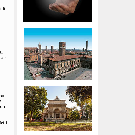
 di
i,
sale
 non
ti
 un
fetti