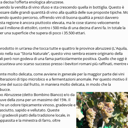
a decisa l'offerta enologica abruzzese.
uendo la vendita di vino sfuso e sta crescendo quella in bottiglia. Questo è
sare dalle grandi quantità di vino alla qualità delle sue proposte tipiche. M
endo questo percorso, offrendo vini di buona qualità a prezzi davvero
sta regione è ancora piuttosto elevata, ma le cose stanno velocemente
il milione di ettolitri, contro i 500 mila di una decina d'anni fa. In totale la
 per una superficie che supera di poco i 35.500 ettari.
rodotto in un’area che tocca tutte e quattro le province abruzzesi (L'Aquila,
chio nella sua "Storia Naturale", questo vino sembra essere originario della
uali però non godeva di una fama particolarmente positiva. Quello che oggi è
 riscuoteva uno scarso successo presso i bevitori romani più raffinati, mentre 
nte molto delicata, come avviene in generale per la maggior parte dei vini
 alterazioni di tipo microbico e a fermentazioni anomale. Per questo motivo il
one del succo dal frutto, in maniera molto delicata, in modo che la
 bucce.
iano Abruzzese (detto Bombino
Bianco) e/o da
 uve della zona per un massimo del 15%. Il
offre un odore tipicamente vinoso, gradevole e
asciutto, sapido e vellutato. Queste
radevoli piatti della tradizione locale, in
ppassita e la minestra di farro, oltre