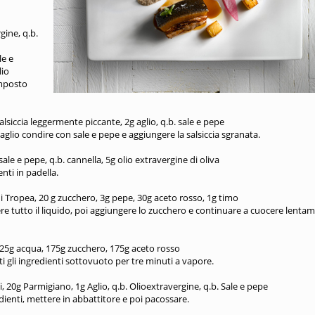
gine, q.b.
le e
lio
omposto
alsiccia leggermente piccante, 2g aglio, q.b. sale e pepe
 e aglio condire con sale e pepe e aggiungere la salsiccia sgranata.
ale e pepe, q.b. cannella, 5g olio extravergine di oliva
enti in padella.
 di Tropea, 20 g zucchero, 3g pepe, 30g aceto rosso, 1g timo
gliere tutto il liquido, poi aggiungere lo zucchero e continuare a cuocere lenta
, 225g acqua, 175g zucchero, 175g aceto rosso
tti gli ingredienti sottovuoto per tre minuti a vapore.
i, 20g Parmigiano, 1g Aglio, q.b. Olioextravergine, q.b. Sale e pepe
redienti, mettere in abbattitore e poi pacossare.