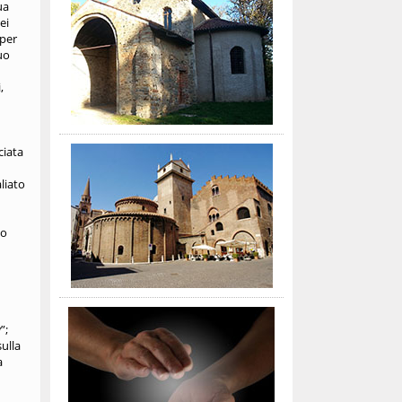
ua
ei
 per
uo
,
ciata
liato
lo
”;
ulla
a