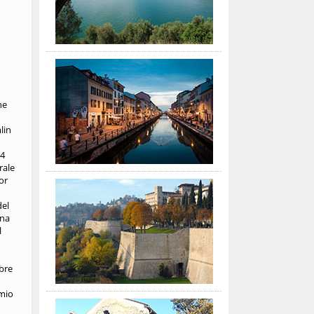
he
lin
14
rale
or
del
ona
l
mbre
emio