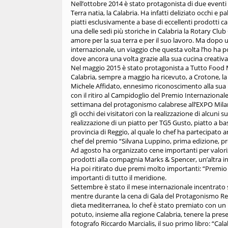
Nell’ottobre 2014 è stato protagonista di due eventi 
Terra natia, la Calabria. Ha infatti deliziato occhi e 
piatti esclusivamente a base di eccellenti prodotti c
una delle sedi più storiche in Calabria la Rotary Cl
amore per la sua terra e per il suo lavoro. Ma dopo 
internazionale, un viaggio che questa volta l’ho ha por
dove ancora una volta grazie alla sua cucina creativa 
Nel maggio 2015 è stato protagonista a Tutto Food M
Calabria, sempre a maggio ha ricevuto, a Crotone, l
Michele Affidato, ennesimo riconoscimento alla sua pr
con il ritiro al Campidoglio del Premio Internazionale
settimana del protagonismo calabrese all’EXPO Milan
gli occhi dei visitatori con la realizzazione di alcuni 
realizzazione di un piatto per TG5 Gusto, piatto a 
provincia di Reggio, al quale lo chef ha partecipato
chef del premio “Silvana Luppino, prima edizione, prem
Ad agosto ha organizzato cene importanti per valoriz
prodotti alla compagnia Marks & Spencer, un’altra in
Ha poi ritirato due premi molto importanti: “Premio C
importanti di tutto il meridione.
Settembre è stato il mese internazionale incentrato 
mentre durante la cena di Gala del Protagonismo Regio
dieta mediterranea, lo chef è stato premiato con u
potuto, insieme alla regione Calabria, tenere la pres
fotografo Riccardo Marcialis, il suo primo libro: “Cala