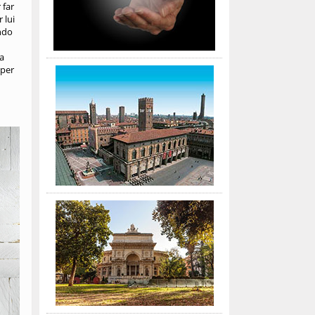
 far
 lui
ondo
da
 per