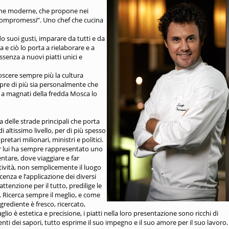
niche moderne, che propone nei
 “compromessi”. Uno chef che cucina
o suoi gusti, imparare da tutti e da
a e ciò lo porta a rielaborare e a
senza a nuovi piatti unici e
oscere sempre più la cultura
mpre di più sia personalmente che
o a magnati della fredda Mosca lo
a delle strade principali che porta
 altissimo livello, per di più spesso
tari milionari, ministri e politici.
per lui ha sempre rappresentato uno
ntare, dove viaggiare e far
tività, non semplicemente il luogo
cenza e l’applicazione dei diversi
tenzione per il tutto, predilige le
 Ricerca sempre il meglio, e come
ngrediente è fresco, ricercato,
o è estetica e precisione, i piatti nella loro presentazione sono ricchi di
enti dei sapori, tutto esprime il suo impegno e il suo amore per il suo lavoro.