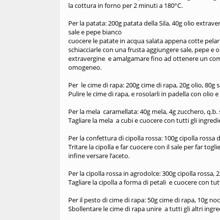
la cottura in forno per 2 minuti a 180°C.
Per la patata: 200g patata della Sila, 40g olio extraver
sale e pepe bianco
cuocere le patate in acqua salata appena cotte pelar
schiacciarle con una frusta aggiungere sale, pepe e o
extravergine e amalgamare fino ad ottenere un c
omogeneo.
Per le cime di rapa: 200g cime di rapa, 20g olio, 80g s
Pulire le cime di rapa, e rosolarli in padella con olio
Per la mela caramellata: 40g mela, 4g zucchero, q.b. s
Tagliare la mela a cubi e cuocere con tutti gli ingredi
Per la confettura di cipolla rossa: 100g cipolla rossa
Tritare la cipolla e far cuocere con il sale per far to
infine versare l’aceto.
Per la cipolla rossa in agrodolce: 300g cipolla rossa
Tagliare la cipolla a forma di petali e cuocere con tu
Per il pesto di cime di rapa: 50g cime di rapa, 10g noc
Sbollentare le cime di rapa unire a tutti gli altri ing