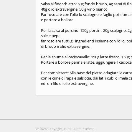
Salsa al finocchietto: 50g fondo bruno, 4g semi di fino
40g olio extravergine, 50 g vino bianco
Far rosolare con l’olio lo scalogno e l’aglio poi sfuma
e portare a bollore.
Per la salsa al porcino: 150g porcini, 20g scalogno, 2
sale e pepe
far rosolare tutti gli ingredienti insieme con l’olio, 
di brodo e olio extravergine.
Per la spuma al caciocavallo: 150g latte fresco, 150g
Portare a bollore panna e latte, aggiungere il caciocav
Per completare: Alla base del piatto adagiare la carne
con le cime di rapa e salsiccia, dai lati i cubi di mela
ed un filo di olio extravergine.
© 2026 Copyright, tutti i diritti riservati.