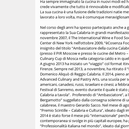
Ha sempre immaginato la cucina in nuovi modi ed ha 
crede vivamente che tutto è rinnovabile e modificabil
La sua cucina è una fusione delle tradizioni natie mesco
lavorato a loro volta, ma è comunque meravigliosame
Nel corso degli anni ha spesso partecipato anche a ga
rappresentato la Sua Calabria in grandi manifestazi
novembre 2007, il The International Wine e Food Soci
Center di New York nell’ottobre 2009, “èCosenza Foo
insignito del titolo “Ambasciatore della cucina Cal
(presso il PIR Moscow e presso le cucine del Metro –
Culinary Cup di Mosca nella categoria caldo e in quell
A giugno 2013 ha iniziato un “viaggio” col format itin
Firenze. Sempre nel 2013, a novembre, ha ritirato il
Domenico Aliquò di Reggio Calabria. Il 2014, pieno anc
Advanced Culinary and Pastry Arts, una scuola per sol
americani, canadesi, russi, israeliani e cinesi; a feb
Festival di Sanremo, evento durante il quale è sta
Calabria a tavola”. Proferendo di “Ambasciatore”, a l
Bergamotto” suggellato dalla consegna solenne di un
calabrese, il maestro Gerardo Sacco. Nel mese di agos
“Premio Scintille – Calabria e Cultura”, ideato dagli
2014 è stato forse il mese più “internazionale” perch
contemporanea si svolge in più capitali europee, ha
“Professionalità italiana nel mondo”, ideato dal gior