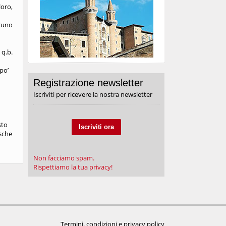
loro,
bruno
 q.b.
 po’
Registrazione newsletter
Iscriviti per ricevere la nostra newsletter
sto
Iscriviti ora
esche
Non facciamo spam.
Rispettiamo la tua privacy!
Termini, condizioni e privacy policy