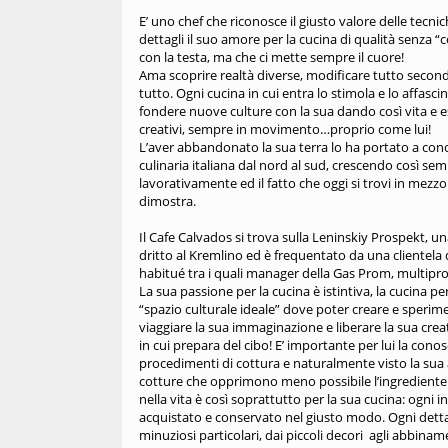
E’ uno chef che riconosce il giusto valore delle tec
dettagli il suo amore per la cucina di qualità senza
con la testa, ma che ci mette sempre il cuore!
Ama scoprire realtà diverse, modificare tutto second
tutto. Ogni cucina in cui entra lo stimola e lo affascin
fondere nuove culture con la sua dando così vita e es
creativi, sempre in movimento…proprio come lui!
L’aver abbandonato la sua terra lo ha portato a con
culinaria italiana dal nord al sud, crescendo così se
lavorativamente ed il fatto che oggi si trovi in mezz
dimostra.
Il Cafe Calvados si trova sulla Leninskiy Prospekt, un
dritto al Kremlino ed è frequentato da una clientela di
habitué tra i quali manager della Gas Prom, multipropre
La sua passione per la cucina è istintiva, la cucina 
“spazio culturale ideale” dove poter creare e sperime
viaggiare la sua immaginazione e liberare la sua crea
in cui prepara del cibo! E’ importante per lui la conos
procedimenti di cottura e naturalmente visto la sua at
cotture che opprimono meno possibile l’ingrediente.
nella vita è così soprattutto per la sua cucina: ogni i
acquistato e conservato nel giusto modo. Ogni dettagli
minuziosi particolari, dai piccoli decori agli abbinam