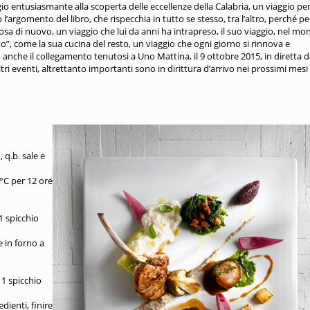
gio entusiasmante alla scoperta delle eccellenze della Calabria, un viaggio per
l’argomento del libro, che rispecchia in tutto se stesso, tra l’altro, perché per
cosa di nuovo, un viaggio che lui da anni ha intrapreso, il suo viaggio, nel m
, come la sua cucina del resto, un viaggio che ogni giorno si rinnova e
nche il collegamento tenutosi a Uno Mattina, il 9 ottobre 2015, in diretta 
ltri eventi, altrettanto importanti sono in dirittura d’arrivo nei prossimi mesi
 q.b. sale e
4°C per 12 ore
1 spicchio
e in forno a
 1 spicchio
edienti, finire