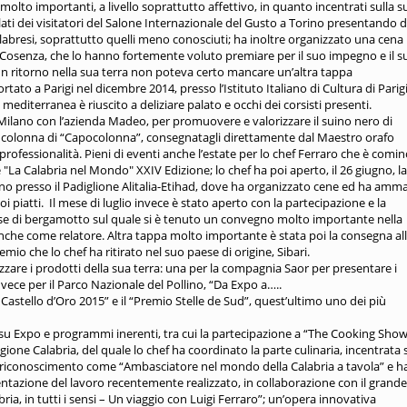
molto importanti, a livello soprattutto affettivo, in quanto incentrati sulla s
palati dei visitatori del Salone Internazionale del Gusto a Torino presentando d
alabresi, soprattutto quelli meno conosciuti; ha inoltre organizzato una cena
ub Cosenza, che lo hanno fortemente voluto premiare per il suo impegno e il s
un ritorno nella sua terra non poteva certo mancare un’altra tappa
tato a Parigi nel dicembre 2014, presso l’Istituto Italiano di Cultura di Parigi
mediterranea è riuscito a deliziare palato e occhi dei corsisti presenti.
ilano con l’azienda Madeo, per promuovere e valorizzare il suino nero di
a colonna di “Capocolonna”, consegnatagli direttamente dal Maestro orafo
ofessionalità. Pieni di eventi anche l’estate per lo chef Ferraro che è comin
 "La Calabria nel Mondo" XXIV Edizione; lo chef ha poi aperto, il 26 giugno, la
o presso il Padiglione Alitalia-Etihad, dove ha organizzato cene ed ha amma
suoi piatti. Il mese di luglio invece è stato aperto con la partecipazione e la
base di bergamotto sul quale si è tenuto un convegno molto importante nella
 anche come relatore. Altra tappa molto importante è stata poi la consegna al
io che lo chef ha ritirato nel suo paese di origine, Sibari.
zare i prodotti della sua terra: una per la compagnia Saor per presentare i
vece per il Parco Nazionale del Pollino, “Da Expo a…..
astello d’Oro 2015” e il “Premio Stelle de Sud”, quest’ultimo uno dei più
su Expo e programmi inerenti, tra cui la partecipazione a “The Cooking Show
ne Calabria, del quale lo chef ha coordinato la parte culinaria, incentrata s
n riconoscimento come “Ambasciatore nel mondo della Calabria a tavola” e h
entazione del lavoro recentemente realizzato, in collaborazione con il grande
bria, in tutti i sensi – Un viaggio con Luigi Ferraro”; un’opera innovativa