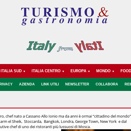
ITALIA SUD
ITALIA CENTRO
EUROPA
MONDO
FOO
RIVACY
AZIENDA
LINK UTILI
NEWSLETTER
COLLABORA
REI
rraro, chef nato a Cassano Allo Ionio ma da anni è ormai “cittadino del mondo”,
 Sharm el Sheik, Stoccarda, Bangkok, Londra, George Town, New York e dal
ive chef di uno dei ristoranti più lussuosi di Mosca.