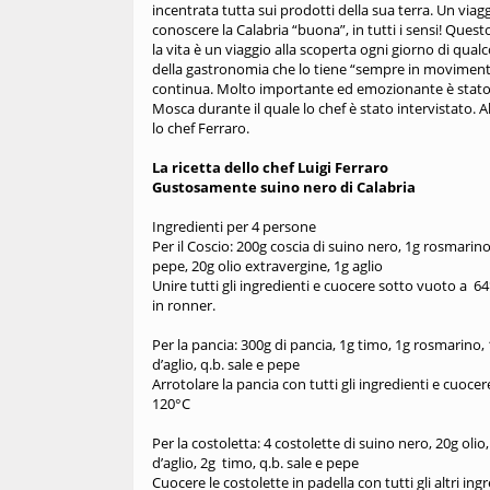
incentrata tutta sui prodotti della sua terra. Un viag
conoscere la Calabria “buona”, in tutti i sensi! Questo 
la vita è un viaggio alla scoperta ogni giorno di qual
della gastronomia che lo tiene “sempre in movimento”
continua. Molto importante ed emozionante è stato a
Mosca durante il quale lo chef è stato intervistato. A
lo chef Ferraro.
La ricetta dello chef Luigi Ferraro
Gustosamente suino nero di Calabria
Ingredienti per 4 persone
Per il Coscio: 200g coscia di suino nero, 1g rosmarino,
pepe, 20g olio extravergine, 1g aglio
Unire tutti gli ingredienti e cuocere sotto vuoto a 6
in ronner.
Per la pancia: 300g di pancia, 1g timo, 1g rosmarino, 
d’aglio, q.b. sale e pepe
Arrotolare la pancia con tutti gli ingredienti e cuocer
120°C
Per la costoletta: 4 costolette di suino nero, 20g olio,
d’aglio, 2g timo, q.b. sale e pepe
Cuocere le costolette in padella con tutti gli altri ingr