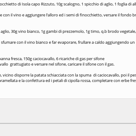
cchietto di Isola capo Rizzuto, 10g scalogno, 1 spicchio di aglio, 1 foglia di al
re con il vino e aggiungere l’alloro ed i semi di finocchietto, versare il fondo 
g aglio, 30g vino bianco, 1g gambi di prezzemolo, 1g timo, q.b brodo vegetale,
poi sfumare con il vino bianco e far evaporare, frullare a caldo aggiungendo un
 panna fresca, 150g caciocavallo, 6 ricariche di gas per sifone
allo grattugiato e versare nel sifone, caricare il sifone con il gas.
, vicino disporre la patata schiacciata con la spuma di caciocavallo, poi il pe
 caramellata e la confettura ed i petali di cipolla rossa, completare con erbe fr