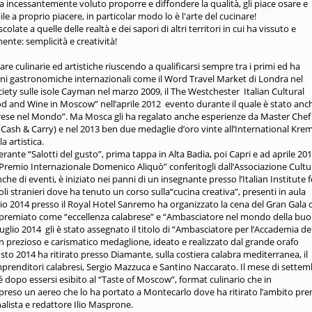
incessantemente voluto proporre e diffondere la qualità, gli piace osare e
e a proprio piacere, in particolar modo lo è l'arte del cucinare!
late a quelle delle realtà e dei sapori di altri territori in cui ha vissuto e
nte: semplicità e creatività!
re culinarie ed artistiche riuscendo a qualificarsi sempre tra i primi ed ha
oni gastronomiche internazionali come il Word Travel Market di Londra nel
ety sulle isole Cayman nel marzo 2009, il The Westchester Italian Cultural
d and Wine in Moscow” nell’aprile 2012 evento durante il quale è stato anc
abrese nel Mondo”. Ma Mosca gli ha regalato anche esperienze da Master Chef
 Cash & Carry) e nel 2013 ben due medaglie d’oro vinte all’International Krem
a artistica.
erante “Salotti del gusto”, prima tappa in Alta Badia, poi Capri e ad aprile 20
 “Premio Internazionale Domenico Aliquò” conferitogli dall’Associazione Cultu
he di eventi, è iniziato nei panni di un insegnante presso l’Italian Institute f
i stranieri dove ha tenuto un corso sulla“cucina creativa”, presenti in aula
braio 2014 presso il Royal Hotel Sanremo ha organizzato la cena del Gran Gala 
to premiato come “eccellenza calabrese” e “Ambasciatore nel mondo della bu
uglio 2014 gli è stato assegnato il titolo di “Ambasciatore per l’Accademia de
 prezioso e carismatico medaglione, ideato e realizzato dal grande orafo
to 2014 ha ritirato presso Diamante, sulla costiera calabra mediterranea, il
 imprenditori calabresi, Sergio Mazzuca e Santino Naccarato. Il mese di sette
é dopo essersi esibito al “Taste of Moscow”, format culinario che in
 preso un aereo che lo ha portato a Montecarlo dove ha ritirato l’ambito pr
nalista e redattore Ilio Masprone.