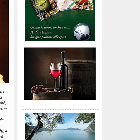
nel
 a
ità,
azie
le
hi. A
rà