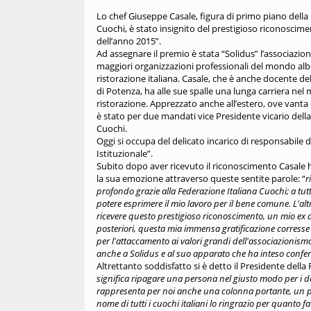
Lo chef Giuseppe Casale, figura di primo piano della
Cuochi, è stato insignito del prestigioso riconoscime
dell’anno 2015”.
Ad assegnare il premio è stata “Solidus” l’associazion
maggiori organizzazioni professionali del mondo alb
ristorazione italiana. Casale, che è anche docente del
di Potenza, ha alle sue spalle una lunga carriera nel
ristorazione. Apprezzato anche all’estero, ove vanta 
è stato per due mandati vice Presidente vicario dell
Cuochi.
Oggi si occupa del delicato incarico di responsabile 
Istituzionale”.
Subito dopo aver ricevuto il riconoscimento Casale 
la sua emozione attraverso queste sentite parole: “
r
profondo grazie alla Federazione Italiana Cuochi; a tutti g
potere esprimere il mio lavoro per il bene comune. L'al
ricevere questo prestigioso riconoscimento, un mio ex all
posteriori, questa mia immensa gratificazione corresse
per l'attaccamento ai valori grandi dell'associazionismo
anche a Solidus e al suo apparato che ha inteso confe
Altrettanto soddisfatto si è detto il Presidente dell
significa ripagare una persona nel giusto modo per i de
rappresenta per noi anche una colonna portante, un pun
nome di tutti i cuochi italiani lo ringrazio per quanto 