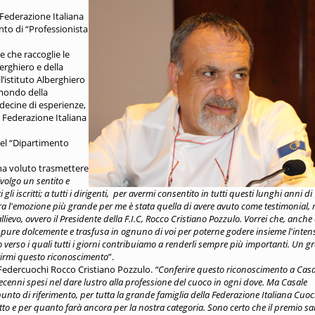
 Federazione Italiana
nto di “Professionista
e che raccoglie le
erghiero e della
l’istituto Alberghiero
 mondo della
decine di esperienze,
a Federazione Italiana
del “Dipartimento
ha voluto trasmettere
ivolgo un sentito e
li iscritti; a tutti i dirigenti, per avermi consentito in tutti questi lunghi anni di
tra l'emozione più grande per me è stata quella di avere avuto come testimonial, 
ievo, ovvero il Presidente della F.I.C, Rocco Cristiano Pozzulo. Vorrei che, anche
 pure dolcemente e trasfusa in ognuno di voi per poterne godere insieme l'intens
 verso i quali tutti i giorni contribuiamo a renderli sempre più importanti. Un gr
rirmi questo riconoscimento
”.
a Federcuochi Rocco Cristiano Pozzulo.
“Conferire questo riconoscimento a Casa
cenni spesi nel dare lustro alla professione del cuoco in ogni dove. Ma Casale
to di riferimento, per tutta la grande famiglia della Federazione Italiana Cuoc
fatto e per quanto farà ancora per la nostra categoria. Sono certo che il premio sa