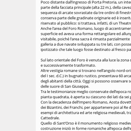
Poco distante dall’ingresso di Porta Pretoria, un int
parte della facciata principale (alta 22 m.), della cavea
sequenza di arcate sovrastate da tre ordini di finest
conserva parte delle gradinate originarie ed è inserit
riservato al pubblico: si trattava, infatti, di un T
Anche l’area del Foro Romano, luogo di accentramento
superficie ed aveva una forma rettangolare ed allung
visitabile, poiché l’area sacra è rimasta parzialment
galleria a due navate sviluppata su tre lati, con posse
ipotizzato che tale luogo fosse destinato al fresco p
Sul lato orientale del Foro è venuta alla luce la zona
e successivamente trasformato.
Altre vestigia romane si trovano nell’angolo nord-orie
del I sec. d.C.) in bugnato rustico, presentava 60 arc
degli abitanti della città. Oggi si possono osservare
delle suore di San Giuseppe.
Tra le testimonianze meglio conservate dell’epoca ro
pianta quadrata, è aperta su ciascuno dei lati da sei 
Con la decadenza dell’Impero Romano, Aosta dovette 
dei Bizantini, dei Franchi, per appartenere poi al Re
esempi di architettura ed arte religiosa medievali, t
Cattedrale.
Quello di Sant’Orso è il monumento religioso medievale
costruzione iniziò in forme romaniche all’epoca dell