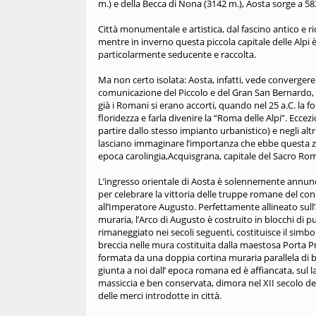
m.) e della Becca di Nona (3142 m.), Aosta sorge a 583
Città monumentale e artistica, dal fascino antico e r
mentre in inverno questa piccola capitale delle Alpi
particolarmente seducente e raccolta.
Ma non certo isolata: Aosta, infatti, vede convergere 
comunicazione del Piccolo e del Gran San Bernardo, 
già i Romani si erano accorti, quando nel 25 a.C. la 
floridezza e farla divenire la “Roma delle Alpi”. Ecce
partire dallo stesso impianto urbanistico) e negli altr
lasciano immaginare l’importanza che ebbe questa zona
epoca carolingia,Acquisgrana, capitale del Sacro R
L’ingresso orientale di Aosta è solennemente annunci
per celebrare la vittoria delle truppe romane del con
all’Imperatore Augusto. Perfettamente allineato sull’a
muraria, l’Arco di Augusto è costruito in blocchi di 
rimaneggiato nei secoli seguenti, costituisce il simbol
breccia nelle mura costituita dalla maestosa Porta 
formata da una doppia cortina muraria parallela di bl
giunta a noi dall’ epoca romana ed è affiancata, sul l
massiccia e ben conservata, dimora nel XII secolo dei
delle merci introdotte in città.