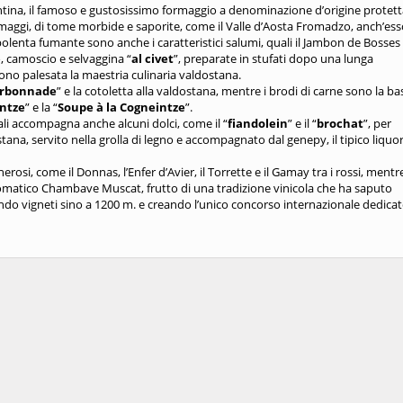
ntina, il famoso e gustosissimo formaggio a denominazione d’origine protett
rmaggi, di tome morbide e saporite, come il Valle d’Aosta Fromadzo, anch’es
enta fumante sono anche i caratteristici salumi, quali il Jambon de Bosses e
, camoscio e selvaggina “
al civet
”, preparate in stufati dopo una lunga
ono palesata la maestria culinaria valdostana.
rbonnade
” e la cotoletta alla valdostana, mentre i brodi di carne sono la ba
entze
” e la “
Soupe à la Cogneintze
”.
grali accompagna anche alcuni dolci, come il “
fiandolein
” e il “
brochat
”, per
ostana, servito nella grolla di legno e accompagnato dal genepy, il tipico liquo
erosi, come il Donnas, l’Enfer d’Avier, il Torrette e il Gamay tra i rossi, mentr
’aromatico Chambave Muscat, frutto di una tradizione vinicola che ha saputo
ando vigneti sino a 1200 m. e creando l’unico concorso internazionale dedicat