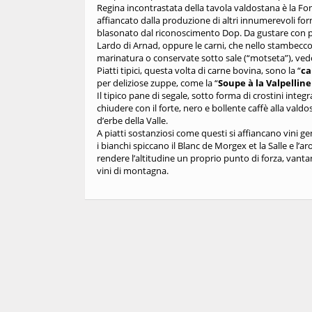
Regina incontrastata della tavola valdostana è la Fo
affiancato dalla produzione di altri innumerevoli fo
blasonato dal riconoscimento Dop. Da gustare con pol
Lardo di Arnad, oppure le carni, che nello stambecco
marinatura o conservate sotto sale (“motseta”), ved
Piatti tipici, questa volta di carne bovina, sono la “
ca
per deliziose zuppe, come la “
Soupe à la Valpellin
Il tipico pane di segale, sotto forma di crostini inte
chiudere con il forte, nero e bollente caffè alla vald
d’erbe della Valle.
A piatti sostanziosi come questi si affiancano vini gen
i bianchi spiccano il Blanc de Morgex et la Salle e l
rendere l’altitudine un proprio punto di forza, vant
vini di montagna.