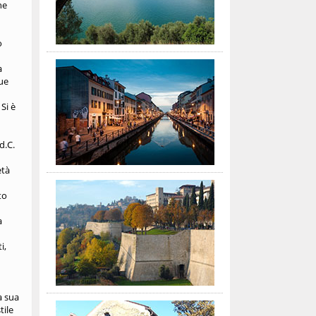
ne
o
a
que
Si è
d.C.
età
to
a
i,
a sua
tile