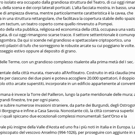
ero isolato era occupato dalla grandiosa struttura del Teatro, di cui oggi rima
, della scena e dei corpi laterali porticati. L’alta facciata mostra, in basso, una
re di ampiezza diversa, mentre particolarmente caratteristica è la cavea, che
a in una struttura rettangolare, che facilitava la copertura stabile dello spazi
heatrum tectum, un teatro coperto come quello rinvenuto a Pompei.
 della vita pubblica, religiosa ed economica della città, occupava una vast
ata, di cui oggi rimangono scarse tracce. Il settore settentrionale è comun
e sgombra. Da qui si scende nel grandioso e spettacolare criptoportico, una
nti pilastri di tufo che sorreggono le robuste arcate su cui poggiano le volte. 
asseggio estivo oppure al deposito di grano.
 delle Terme, con un grandioso complesso risalente alla prima metà del I sec. 
ntale della città murata, riservato all’Anfiteatro. Costruito in età claudia (m
ate per ciascuno dei due piani e poteva accogliere 20.000 spettatori, il doppio
 solo otto arcate superstiti, incorporate in un edificio appartenente al conven
mana è invece la Torre del Pailleron, lungo la parte meridionale delle mura; 
grandi finestre, tre per ogni piano.
subire numerose invasioni straniere, da parte dei Burgundi, degli Ostrogot
 di Borgogna e infine a Casa Savoia. Nonostante ciò, la città conserva superbi
ra i quali spiccano due eccezionali complessi monumentali: Sant’Orso e la
 più insigne della Valle d’Aosta ed uno fra i più noti in Italia e in Europa. L
’episcopato del vescovo Anselmo (994-1026), per proseguire con aggiunte in s