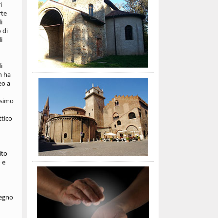
i
rte
i
 di
i
i
h ha
eo a
ssimo
ttico
ito
 e
legno