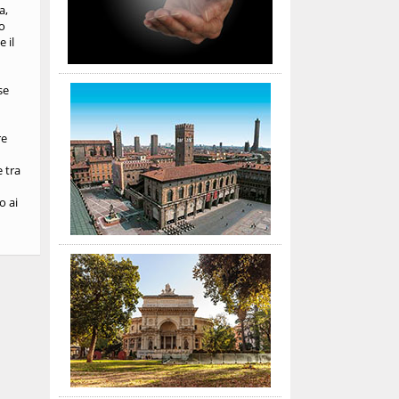
a,
so
 il
se
re
e tra
o ai