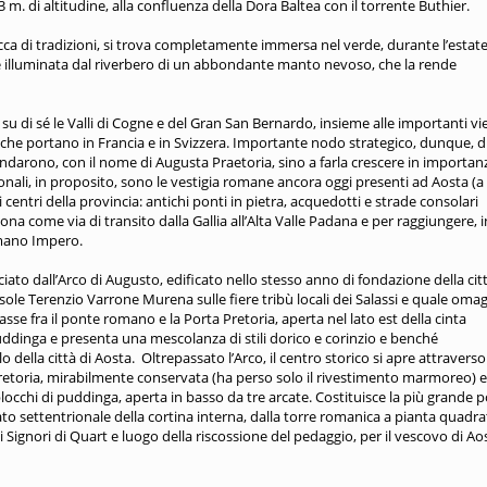
 m. di altitudine, alla confluenza della Dora Baltea con il torrente Buthier.
icca di tradizioni, si trova completamente immersa nel verde, durante l’estate
 è illuminata dal riverbero di un abbondante manto nevoso, che la rende
su di sé le Valli di Cogne e del Gran San Bernardo, insieme alle importanti vie
che portano in Francia e in Svizzera. Importante nodo strategico, dunque, di
fondarono, con il nome di Augusta Praetoria, sino a farla crescere in importan
zionali, in proposito, sono le vestigia romane ancora oggi presenti ad Aosta (a
i centri della provincia: antichi ponti in pietra, acquedotti e strade consolari
 come via di transito dalla Gallia all’Alta Valle Padana e per raggiungere, i
omano Impero.
ato dall’Arco di Augusto, edificato nello stesso anno di fondazione della cit
sole Terenzio Varrone Murena sulle fiere tribù locali dei Salassi e quale oma
sse fra il ponte romano e la Porta Pretoria, aperta nel lato est della cinta
puddinga e presenta una mescolanza di stili dorico e corinzio e benché
o della città di Aosta. Oltrepassato l’Arco, il centro storico si apre attraverso
Pretoria, mirabilmente conservata (ha perso solo il rivestimento marmoreo) e
occhi di puddinga, aperta in basso da tre arcate. Costituisce la più grande p
ato settentrionale della cortina interna, dalla torre romanica a pianta quadra
 Signori di Quart e luogo della riscossione del pedaggio, per il vescovo di Ao