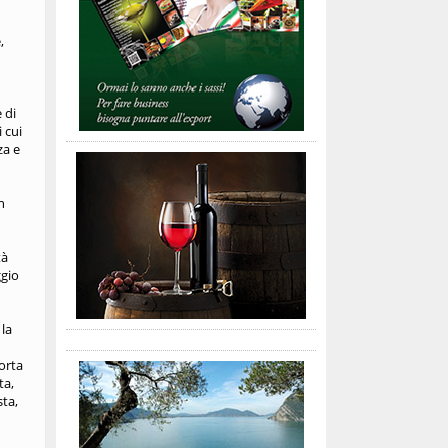
,
 di
 cui
za e
n
tà
ggio
 la
orta
ta,
sta,