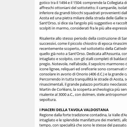
gotico tra il 1494 e il 1504: comprende la Collegiata de
affreschi ottoniani del sottotetto; il campanile, isolat
inferiore da grandi blocchi squadrati provenienti d
Aosta ed una pietra miliare della strada delle Gallie so
Sant’Orso, si dice sia l’angolo più suggestivo e raccol
scolpiti in marmo, considerati fra le più alte espressi
Risalente allo stesso periodo della costruzione di S
successivi, come il piccolo chiostro di epoca rinasci
recentemente scoperto, nel sottotetto della Cattedr
quello già noto a Sant’Orso. Dedicata all’Assunta, con
intagliato e scolpito, con gli stalli completi di bald
pregio. Notevole, nell’abside, il sepolcro marmoreo d
icone lignee, reliquari ed oreficerie sono conservati 
consolare in avorio di Onorio (406 d.C.) e la grande ca
Percorrendo in tutta tranquillità le strade di Aosta,
rinascimentali, il grande palazzo porticato neoclassic
Martin de Corléans, la scoperta archeologica più sens
risalente al 3000 a.C., con dolmen, stele antropomorfe
sepoltura.
I PIACERI DELLA TAVOLA VALDOSTANA
Regione dalla forte tradizione contadina, la Valle d’A
intagliato e le splendide manifatture dei merletti, al
tempo, con specialità che sono le stesse del passato