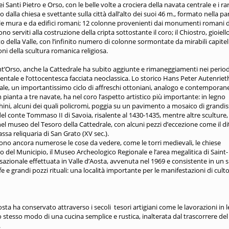
i Santi Pietro e Orso, con le belle volte a crociera della navata centrale e i rar
o dalla chiesa e svettante sulla città dall’alto dei suoi 46 m., formato nella pa
alle mura e da edifici romani; 12 colonne provenienti dai monumenti romani d
no serviti alla costruzione della cripta sottostante il coro; il Chiostro, gioiello
to della Valle, con l’infinito numero di colonne sormontate da mirabili capitell
oni della scultura romanica religiosa.
ant’Orso, anche la Cattedrale ha subito aggiunte e rimaneggiamenti nei period
mentale e l’ottocentesca facciata neoclassica. Lo storico Hans Peter Autenriet
ale, un importantissimo ciclo di affreschi ottoniani, analogo e contemporan
 pianta a tre navate, ha nel coro l’aspetto artistico più importante: in legno
acchini, alcuni dei quali policromi, poggia su un pavimento a mosaico di grandi
el conte Tommaso II di Savoia, risalente al 1430-1435, mentre altre sculture,
nel museo del Tesoro della Cattedrale, con alcuni pezzi d’eccezione come il di
ssa reliquaria di San Grato (XV sec.).
 sono ancora numerose le cose da vedere, come le torri medievali, le chiese
o del Municipio, il Museo Archeologico Regionale e l’area megalitica di Saint-
azionale effettuata in Valle d’Aosta, avvenuta nel 1969 e consistente in un s
 e grandi pozzi rituali: una località importante per le manifestazioni di culto
osta ha conservato attraverso i secoli tesori artigiani come le lavorazioni in 
lo stesso modo di una cucina semplice e rustica, inalterata dal trascorrere del
.