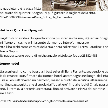
e napoletano è la pizza fritta
el cuore dei quartieri Spagnoli si può gustare la migliore della città.
7785-d13002238-Reviews-Pizze_Fritte_da_Fernanda-
letto e i Quartieri Spagnoli
ogetto di rinascita e di riqualificazione più intensa che mai, i Quartieri Spagn
ni, “sono un casino e il riassunto del mondo intero”. Il maestro
tto li ha scelti come cornice della sua opera collettiva “ll Terzo Paradiso” che
bre, a Napoli.
.it/inaugurazione-opera-di-michelangelo-pistoletto-foqus/238824483
 Romeo hotel
città scegliessimo come bussola, i best seller di Elena Ferrante, seguendo le tr
bri? Il Ferrante Tour, firmato dal Romeo hotel, accompagna nei luoghi dell’inf
 Lila e Lenù attraverso un percorso, messo a punto dalla critica letteraria de 
ne. Una passeggiata che si snoda dal “quartiere” fino alle luci di Chiaia pass
o, il Petraio, la periferia «scrostata» fino ad arrivare a Piazza dei Martiri e
e il fiato.
el.it/luxury-hotels/it/napoli-con-gli-occhi-de-lamica-geniale/