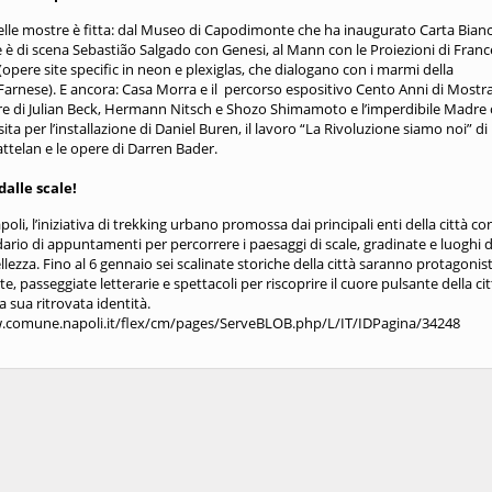
lle mostre è fitta: dal Museo di Capodimonte che ha inaugurato Carta Bianc
 è di scena Sebastião Salgado con Genesi, al Mann con le Proiezioni di Fran
opere site specific in neon e plexiglas, che dialogano con i marmi della
Farnese). E ancora: Casa Morra e il percorso espositivo Cento Anni di Mostra
re di Julian Beck, Hermann Nitsch e Shozo Shimamoto e l’imperdibile Madre
sita per l’installazione di Daniel Buren, il lavoro “La Rivoluzione siamo noi” di
ttelan e le opere di Darren Bader.
dalle scale!
poli, l’iniziativa di trekking urbano promossa dai principali enti della città co
dario di appuntamenti per percorrere i paesaggi di scale, gradinate e luoghi d
llezza. Fino al 6 gennaio sei scalinate storiche della città saranno protagonist
te, passeggiate letterarie e spettacoli per riscoprire il cuore pulsante della cit
a sua ritrovata identità.
.comune.napoli.it/flex/cm/pages/ServeBLOB.php/L/IT/IDPagina/34248