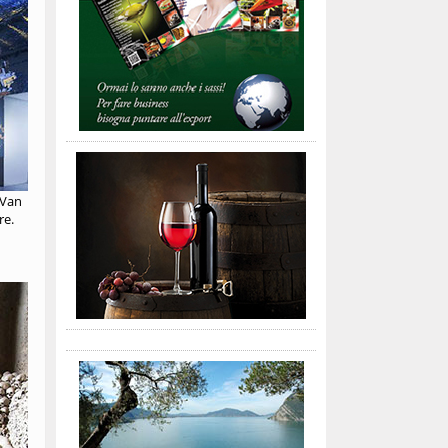
 Van
re.