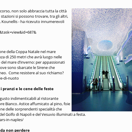
orso, non solo abbraccia tutta la città
stazioni si possono trovare, tra gli altri,
, Kounellis - ha ricevuto innumerevoli
t&task=view&id=687&
izione della Coppa Natale nel mare
nza di 250 metri che avrà luogo nelle
ne del mare d’inverno: per appassionati
dove sono sbarcate le Sirene che
roneo. Come resistere al suo richiamo?
le-di-nuoto
pranzi e le cene delle feste
usto indimenticabili al ristorante
re Bianco. Astice affumicato al pino, foie
une delle sorprendenti specialità che
el Golfo di Napoli e del Vesuvio illuminati a festa.
rs-in-naples/
 da non perdere