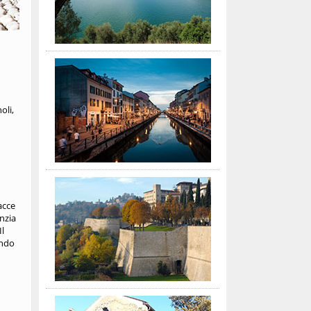
oli,
acce
anzia
Il
ando