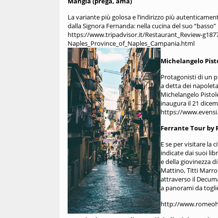
Mangia (prega, ama)
La variante più golosa e l’indirizzo più autenticament
dalla Signora Fernanda: nella cucina del suo “basso” n
https://www.tripadvisor.it/Restaurant_Review-g18
Naples_Province_of_Naples_Campania.html
Michelangelo Pisto
Protagonisti di un pr
a detta dei napoleta
Michelangelo Pistole
inaugura il 21 dicem
https://www.evensi
Ferrante Tour by
E se per visitare la 
indicate dai suoi li
e della giovinezza di
Mattino, Titti Marro
attraverso il Decuman
a panorami da toglier
http://www.romeohot