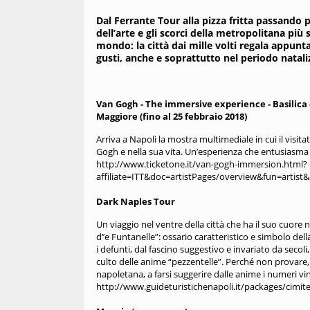
Dal Ferrante Tour alla pizza fritta passando p
dell’arte e gli scorci della metropolitana più 
mondo: la città dai mille volti regala appunta
gusti, anche e soprattutto nel periodo natali
Van Gogh - The immersive experience - Basilica
Maggiore (fino al 25 febbraio 2018)
Arriva a Napoli la mostra multimediale in cui il visi
Gogh e nella sua vita. Un’esperienza che entusiasma a
http://www.ticketone.it/van-gogh-immersion.html?
affiliate=ITT&doc=artistPages/overview&fun=artis
Dark Naples Tour
Un viaggio nel ventre della città che ha il suo cuore
d’’e Funtanelle”: ossario caratteristico e simbolo del
i defunti, dal fascino suggestivo e invariato da secoli
culto delle anime “pezzentelle”. Perché non provare
napoletana, a farsi suggerire dalle anime i numeri vin
http://www.guideturistichenapoli.it/packages/cimite