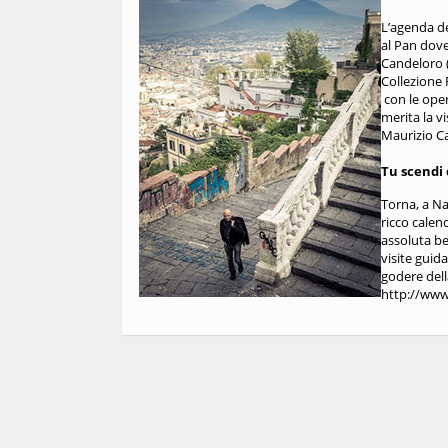
L’agenda de
al Pan dove
Candeloro (
Collezione 
con le ope
merita la vi
Maurizio Ca
Tu scendi 
Torna, a Na
ricco calen
assoluta be
visite guida
godere dell
http://www