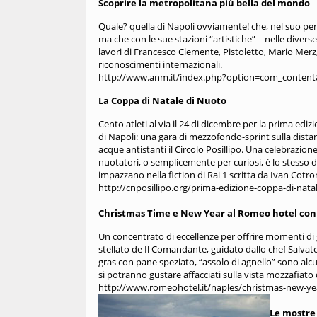
Scoprire la metropolitana più bella del mondo
Quale? quella di Napoli ovviamente! che, nel suo perc
ma che con le sue stazioni “artistiche” – nelle diverse 
lavori di Francesco Clemente, Pistoletto, Mario Merz
riconoscimenti internazionali.
http://www.anm.it/index.php?option=com_conten
La Coppa di Natale di Nuoto
Cento atleti al via il 24 di dicembre per la prima ed
di Napoli: una gara di mezzofondo-sprint sulla dista
acque antistanti il Circolo Posillipo. Una celebrazio
nuotatori, o semplicemente per curiosi, è lo stesso 
impazzano nella fiction di Rai 1 scritta da Ivan Cot
http://cnposillipo.org/prima-edizione-coppa-di-nata
Christmas Time e New Year al Romeo hotel con i 
Un concentrato di eccellenze per offrire momenti di g
stellato de Il Comandante, guidato dallo chef Salvato
gras con pane speziato, “assolo di agnello” sono alc
si potranno gustare affacciati sulla vista mozzafiato d
http://www.romeohotel.it/naples/christmas-new-yea
Le mostre