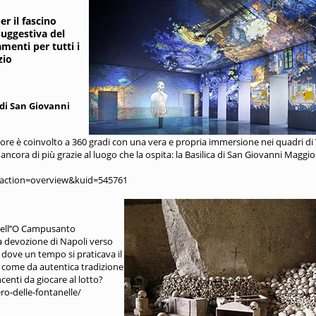
er il fascino
suggestiva del
menti per tutti i
zio
 di San Giovanni
tatore è coinvolto a 360 gradi con una vera e propria immersione nei quadri di
ncora di più grazie al luogo che la ospita: la Basilica di San Giovanni Maggio
t&action=overview&kuid=545761
 nell’’O Campusanto
la devozione di Napoli verso
, dove un tempo si praticava il
, come da autentica tradizione
centi da giocare al lotto?
ro-delle-fontanelle/