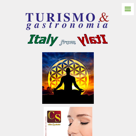
☰
HOME
ITALIA NORD
Friuli Venezia Giulia
Gorizia
Castello Spessa
Pordenone
Trieste
Udine
Aquileia