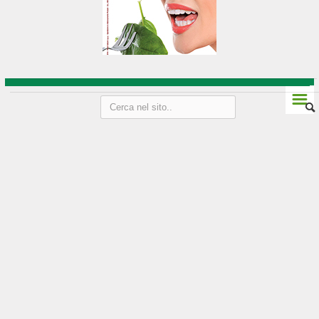
Vini Friuli-Venezia Giulia
Strada del vino e sapori
Liguria
☰
Genova
Imperia
La Spezia
Le Cinque Terre
Savona
Vini della Liguria
Lombardia