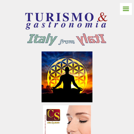
☰
HOME
ITALIA NORD
Friuli Venezia Giulia
Gorizia
Castello Spessa
Pordenone
Trieste
Udine
Aquileia