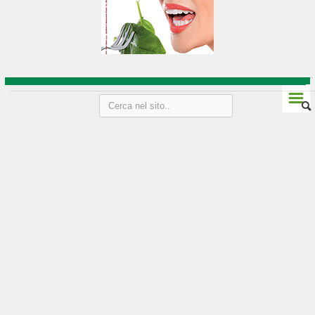
Vini Friuli-Venezia Giulia
Strada del vino e sapori
Liguria
☰
Genova
Imperia
La Spezia
Le Cinque Terre
Savona
Vini della Liguria
Lombardia