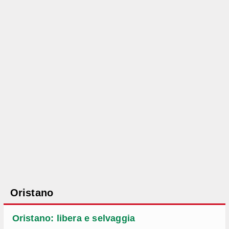
Capri
La Provincia di Salerno
La costiera amalfitana
Vini della "Campania"
Molise
Molise meta top 2020
Isernia
Campobasso
Vini del "Molise"
Oristano
Puglia
Oristano: libera e selvaggia