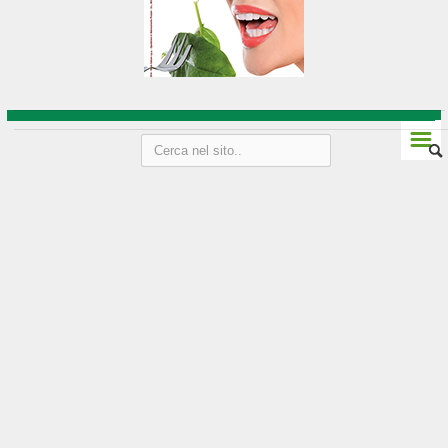
Vini Friuli-Venezia Giulia
Strada del vino e sapori
Liguria
☰
Genova
Imperia
La Spezia
Le Cinque Terre
Savona
Vini della Liguria
Lombardia