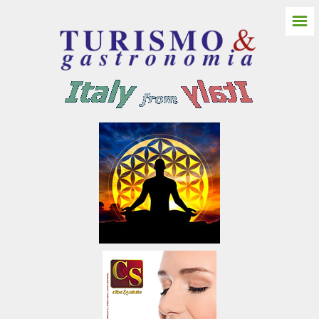
☰
HOME
ITALIA NORD
Friuli Venezia Giulia
Gorizia
Castello Spessa
Pordenone
Trieste
Udine
Aquileia